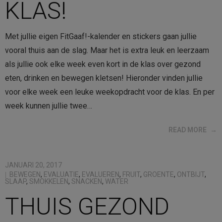
KLAS!
Met jullie eigen FitGaaf!-kalender en stickers gaan jullie
vooral thuis aan de slag. Maar het is extra leuk en leerzaam
als jullie ook elke week even kort in de klas over gezond
eten, drinken en bewegen kletsen! Hieronder vinden jullie
voor elke week een leuke weekopdracht voor de klas. En per
week kunnen jullie twee…
READ MORE
JANUARI 20, 2017
BEWEGEN
,
EVALUATIE
,
EVALUEREN
,
FRUIT
,
GROENTE
,
ONTBIJT
,
SLAAP
,
SMOKKELEN
,
SNACKEN
,
WATER
THUIS GEZOND