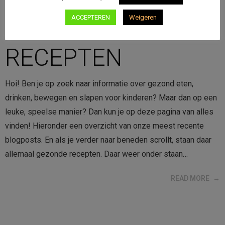
UITLEG VAN
ACCEPTEREN
Weigeren
THEMA’S EN
RECEPTEN
Hoi! Ben je op zoek naar informatie over gezond eten,
drinken, bewegen en slapen voor kinderen? Maar dan op een
leuke, speelse manier? Dan kun je op deze pagina van alles
vinden! Hieronder een overzicht van onze meest recente
blogposts. En als je verder naar beneden scrollt, staan daar
allemaal gezonde recepten. Daar weer onder staan…
READ MORE