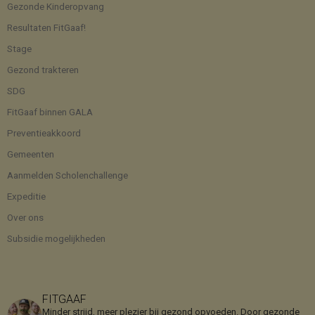
Gezonde Kinderopvang
Resultaten FitGaaf!
Stage
Gezond trakteren
SDG
FitGaaf binnen GALA
Preventieakkoord
Gemeenten
Aanmelden Scholenchallenge
Expeditie
Over ons
Subsidie mogelijkheden
FITGAAF
Minder strijd, meer plezier bij gezond opvoeden. Door gezonde