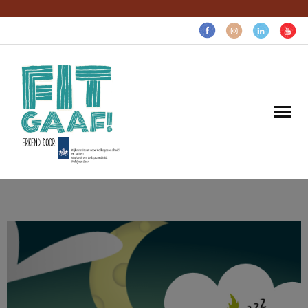
Volg voor gezonde pret:
Home
Gaaf voor…
Gratis gezonds
Over ons