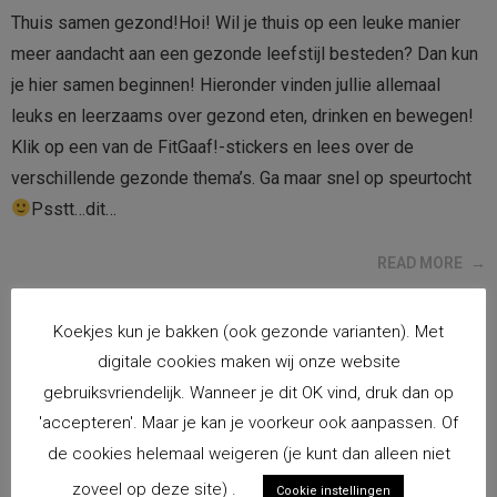
Thuis samen gezond!Hoi! Wil je thuis op een leuke manier
meer aandacht aan een gezonde leefstijl besteden? Dan kun
je hier samen beginnen! Hieronder vinden jullie allemaal
leuks en leerzaams over gezond eten, drinken en bewegen!
Klik op een van de FitGaaf!-stickers en lees over de
verschillende gezonde thema’s. Ga maar snel op speurtocht
Psstt…dit…
READ MORE
Koekjes kun je bakken (ook gezonde varianten). Met
JANUARI 5, 2017
digitale cookies maken wij onze website
BEWEGEN
,
EVALUATIE
,
FRUIT
,
GROENTE
,
ONTBIJT
,
SLAAP
,
SMOKKELEN
,
SNACKEN
,
WATER
gebruiksvriendelijk. Wanneer je dit OK vind, druk dan op
GEZONDE TIPS,
'accepteren'. Maar je kan je voorkeur ook aanpassen. Of
de cookies helemaal weigeren (je kunt dan alleen niet
zoveel op deze site) .
Cookie instellingen