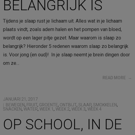
BELANGRIJK IS
Tijdens je slaap rust je lichaam uit. Alles wat in je lichaam
plaats vindt, zoals adem halen en het pompen van bloed,
wordt op een lager pitje gezet. Maar waarom is slaap zo
belangrijk? Hieronder 5 redenen waarom slaap zo belangrijk
is. Voor jong (en oud)! In je slaap neemt je brein dingen door
om ze…
READ MORE
JANUARI 21, 2017
BEWEGEN
,
FRUIT
,
GROENTE
,
ONTBIJT
,
SLAAP
,
SMOKKELEN
,
SNACKEN
,
WATER
,
WEEK 1
,
WEEK 2
,
WEEK 3
,
WEEK 4
OP SCHOOL, IN DE