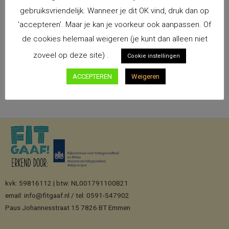
aan de gezondheidsweken op school, geinitieerd en
gebruiksvriendelijk. Wanneer je dit OK vind, druk dan op
georganiseerd door Dele Rademaker, stagiaire Sport &
'accepteren'. Maar je kan je voorkeur ook aanpassen. Of
Bewegen bij de Buurtsportcoaches van de Gemeente
de cookies helemaal weigeren (je kunt dan alleen niet
Emmen. Tijdens de start van de…
zoveel op deze site) .
Cookie instellingen
READ MORE
ACCEPTEREN
Weigeren
kvk: 59816112 | btw: NL001791100B21
email: info@fitgaaf.nl / tel: 0591-547902
Paus Johannesstraat 15 7826 BT Emmen