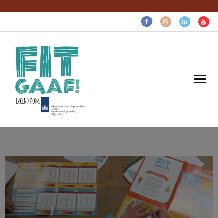
Volg voor gezonde pret:
Home
Gaaf voor…
Gratis gezonds
Over ons