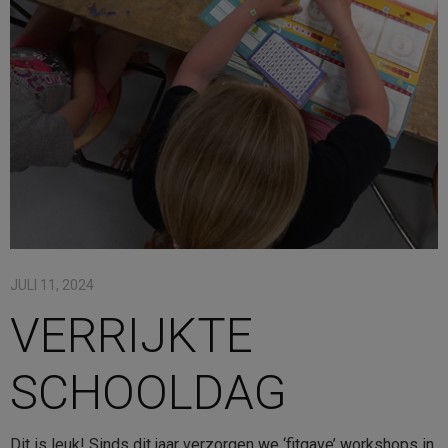
Contact
Bestellen
Winkelmand
JULI 11, 2024
VERRIJKTE
SCHOOLDAG
Dit is leuk! Sinds dit jaar verzorgen we ‘fitgave’ workshops in