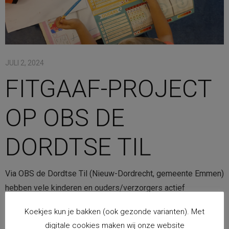
JULI 2, 2024
FITGAAF-PROJECT
OP OBS DE
DORDTSE TIL
Via OBS de Dordtse Til (Nieuw-Dordrecht, gemeente Emmen)
hebben vele kinderen en ouders/verzorgers actief
meegedaan aan Gezonde School-project FitGaaf! Het thuis
Koekjes kun je bakken (ook gezonde varianten). Met
plakken van gezonde FitGaaf!-stickers was hier gekoppeld
digitale cookies maken wij onze website