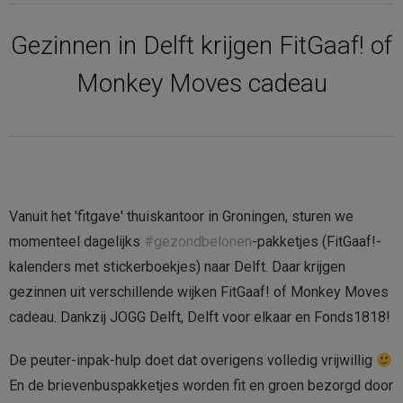
Contact
Gezinnen in Delft krijgen FitGaaf! of
Monkey Moves cadeau
Bestellen
Winkelmand
Vanuit het 'fitgave' thuiskantoor in Groningen, sturen we
momenteel dagelijks
#gezondbelonen
-pakketjes (FitGaaf!-
kalenders met stickerboekjes) naar Delft. Daar krijgen
gezinnen uit verschillende wijken FitGaaf! of Monkey Moves
cadeau. Dankzij JOGG Delft, Delft voor elkaar en Fonds1818!
De peuter-inpak-hulp doet dat overigens volledig vrijwillig
En de brievenbuspakketjes worden fit en groen bezorgd door