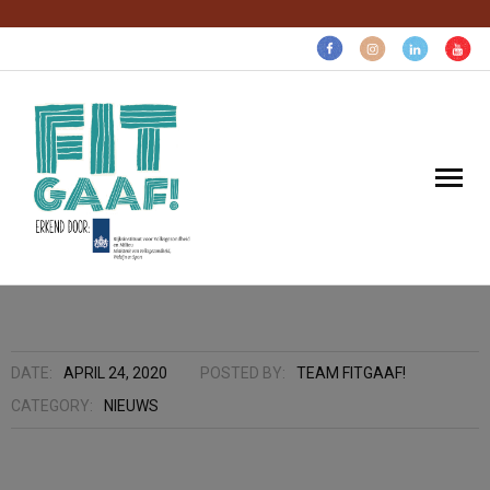
Volg voor gezonde pret:
Home
Gaaf voor…
DATE:
APRIL 24, 2020
POSTED BY:
TEAM FITGAAF!
CATEGORY:
NIEUWS
Gratis gezonds
Over ons