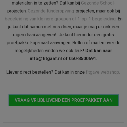
materialen in te zetten? Dat kan bij
Gezonde School
-
projecten,
Gezonde Kinderopvang
-projecten, maar ook bij
begeleiding van kleinere groepen of 1-op-1 begeleiding
. En
je kunt dat samen met ons doen, maar je mag er ook een
eigen draai aangeven! Je kunt hieronder een gratis
proefpakket-op-maat aanvragen. Bellen of mailen over de
mogelijkheden vinden we ook leuk!
Dat kan naar
info@fitgaaf.nl of 050-8500691.
Liever direct bestellen? Dat kan in onze
fitgave webshop.
VRAAG VRIJBLIJVEND EEN PROEFPAKKET AAN