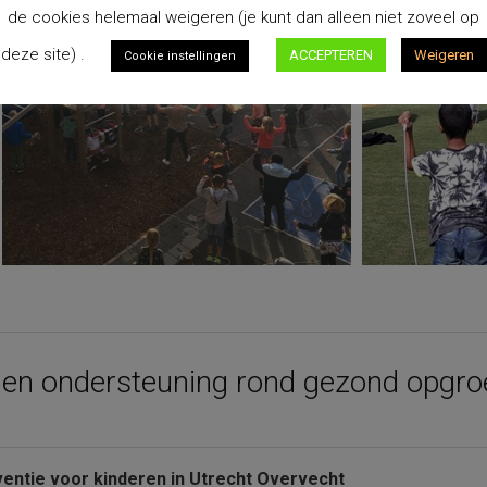
de cookies helemaal weigeren (je kunt dan alleen niet zoveel op
deze site) .
ACCEPTEREN
Weigeren
Cookie instellingen
g en ondersteuning rond gezond opgr
ventie voor kinderen in Utrecht Overvecht