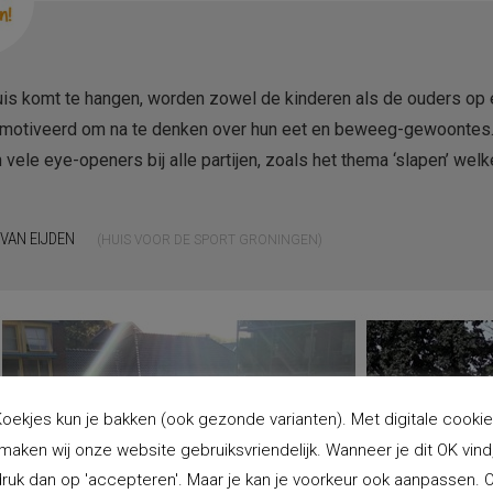
uis komt te hangen, worden zowel de kinderen als de ouders op
emotiveerd om na te denken over hun eet en beweeg-gewoontes. 
en vele eye-openers bij alle partijen, zoals het thema ‘slapen’ wel
VAN EIJDEN
HUIS VOOR DE SPORT GRONINGEN
oekjes kun je bakken (ook gezonde varianten). Met digitale cooki
maken wij onze website gebruiksvriendelijk. Wanneer je dit OK vind
ruk dan op 'accepteren'. Maar je kan je voorkeur ook aanpassen. 