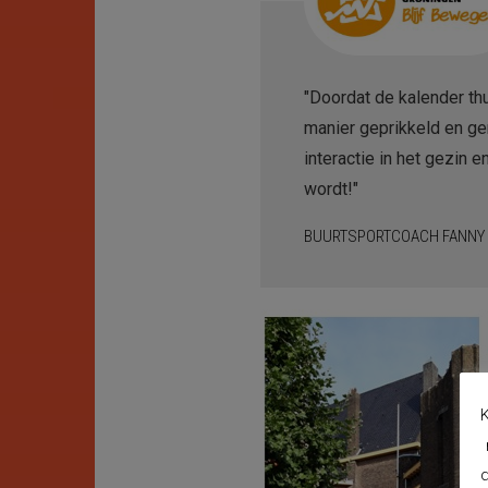
"Doordat de kalender th
manier geprikkeld en g
interactie in het gezin 
wordt!"
BUURTSPORTCOACH FANNY 
K
d