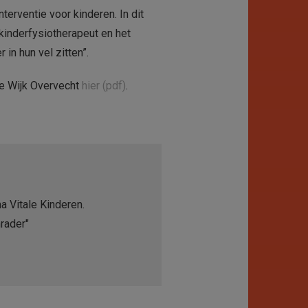
erventie voor kinderen. In dit
kinderfysiotherapeut en het
in hun vel zitten”.
de Wijk Overvecht
hier (pdf)
.
a Vitale Kinderen.
rader"