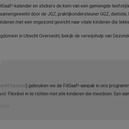
tGaaf!-kalender en stickers de kern van een gemengde leefstijlint
samengewerkt door de JGZ, praktijkondersteuner GGZ, dietiste, 
inderen met een ongezond gewicht naar vitale kinderen die lekker 
orgdomein in Utrecht Overvecht, bekijk de verwijshulp van Gezon
vecht Gezond
) gebruiken we de FitGaaf!-aanpak in ons programm
l. Flexibel in te richten met alle kinderen die meedoen. Een aan
OCUS