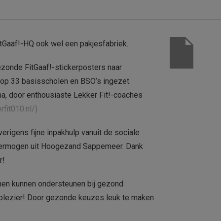
tGaaf!-HQ ook wel een pakjesfabriek.
gezonde FitGaaf!-stickerposters naar
 op 33 basisscholen en BSO’s ingezet.
a, door enthousiaste Lekker Fit!-coaches
rfit010.nl/)
rigens fijne inpakhulp vanuit de sociale
 Vermogen uit Hoogezand Sappemeer. Dank
r!
nen kunnen ondersteunen bij gezond
 plezier! Door gezonde keuzes leuk te maken