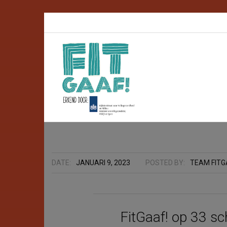
DATE:
JANUARI 9, 2023
POSTED BY:
TEAM FITG
FitGaaf! op 33 sc