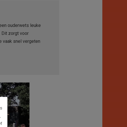
 een ouderwets leuke
Dit zorgt voor
ke vaak snel vergeten
es
,
Of