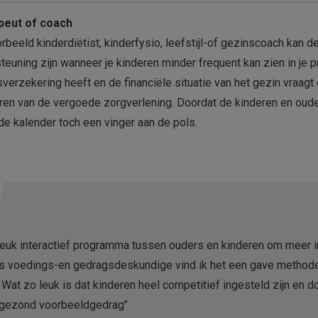
apeut of coach
rbeeld kinderdiëtist, kinderfysio, leefstijl-of gezinscoach kan d
euning zijn wanneer je kinderen minder frequent kan zien in je p
verzekering heeft en de financiële situatie van het gezin vraagt 
en van de vergoede zorgverlening. Doordat de kinderen en ouder
 de kalender toch een vinger aan de pols.
 leuk interactief programma tussen ouders en kinderen om meer 
. Als voedings-en gedragsdeskundige vind ik het een gave meth
 Wat zo leuk is dat kinderen heel competitief ingesteld zijn en d
 gezond voorbeeldgedrag"