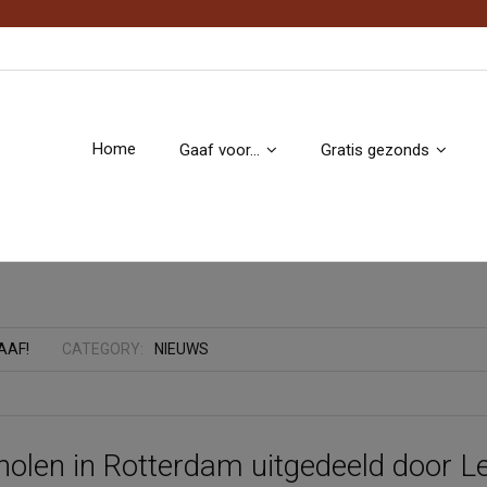
Home
Gaaf voor…
Gratis gezonds
AAF!
CATEGORY:
NIEUWS
holen in Rotterdam uitgedeeld door L