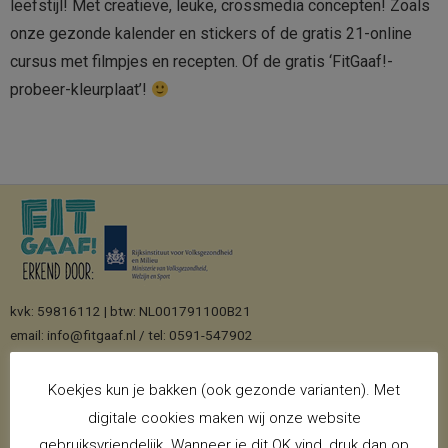
leefstijl! Met creatieve, leuke, crossmedia concepten! Zoals
onze gezonde kalender en stickers of de gratis 21-online
cursus met filmpjes en recepten. Of de gratis ‘FitGaaf!-
probeer-kleurplaat’!
kvk: 59816112 | btw: NL001791100B21
email: info@fitgaaf.nl / tel: 0591-547902
Paus Johannesstraat 15 7826 BT Emmen
Koekjes kun je bakken (ook gezonde varianten). Met
digitale cookies maken wij onze website
PAGINA’S
gebruiksvriendelijk. Wanneer je dit OK vind, druk dan op