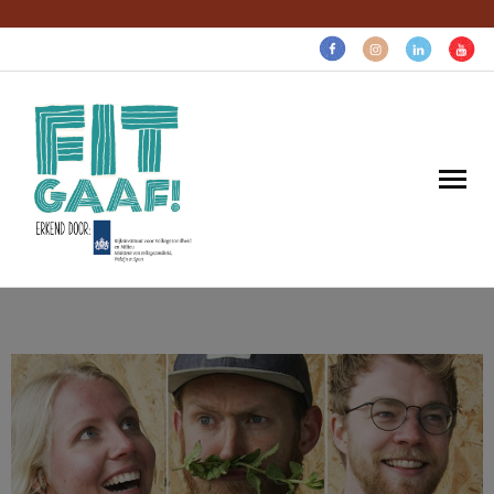
Volg voor gezonde pret:
Home
Gaaf voor…
Gratis gezonds
Over ons