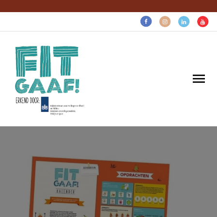
Volg voor gezonde pret:
Home
Gaaf voor…
Gratis gezonds
Over ons