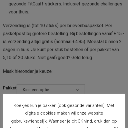
gezonde FitGaaf!-stickers. Inclusief gezonde challenges
voor thuis.
Verzending is (tot 10 stuks) per brievenbuspakket. Per
pakketpost bij grotere bestelling. Bij bestellingen vanaf €15,-
is verzending altijd gratis (normaal €4,85). Meestal binnen 2
dagen in huis. Je kunt per stuk bestellen of per pakket van
5,10 of 20 stuks. Niet gaaf/goed? Geld terug.
Maak hieronder je keuze:
Pakket
Koekjes kun je bakken (ook gezonde varianten). Met
digitale cookies maken wij onze website
gebruiksvriendelijk. Wanneer je dit OK vind, druk dan op