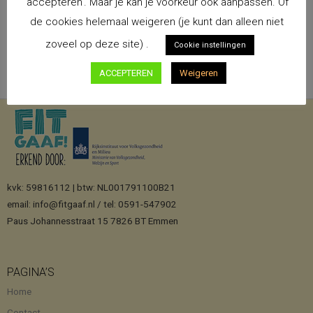
'accepteren'. Maar je kan je voorkeur ook aanpassen. Of
TOEVOEGEN AAN WINKELWAGEN
de cookies helemaal weigeren (je kunt dan alleen niet
zoveel op deze site) .
Cookie instellingen
ACCEPTEREN
Weigeren
kvk: 59816112 | btw: NL001791100B21
email: info@fitgaaf.nl / tel: 0591-547902
Paus Johannesstraat 15 7826 BT Emmen
PAGINA’S
Home
Contact