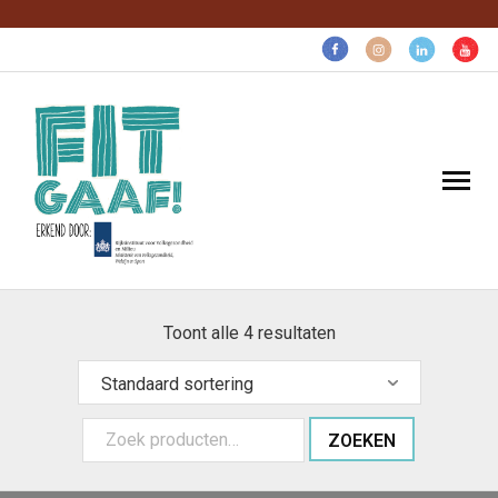
Volg voor gezonde pret:
Home
Toont alle 4 resultaten
Gaaf voor…
Gratis gezonds
ZOEKEN
Over ons