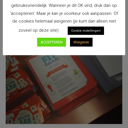
gebruiksvriendelijk. Wanneer je dit OK vind, druk dan op
'accepteren'. Maar je kan je voorkeur ook aanpassen. Of
de cookies helemaal weigeren (je kunt dan alleen niet
zoveel op deze site) .
Cookie instellingen
ACCEPTEREN
Weigeren