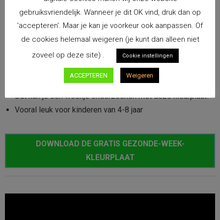
gebruiksvriendelijk. Wanneer je dit OK vind, druk dan op
'accepteren'. Maar je kan je voorkeur ook aanpassen. Of
de cookies helemaal weigeren (je kunt dan alleen niet
zoveel op deze site) .
Cookie instellingen
Eet ik genoeg fruit of groente? Beweeg ik genoeg? Drink
ACCEPTEREN
Weigeren
ik genoeg water?
Dat kun je een weekje onderzoeken met deze kleurplaat!
Vooral leuk voor kinderen van 4-8 jaar
DOWNLOAD DE GRATIS GEZONDE-WEEK-
KLEURPLAAT