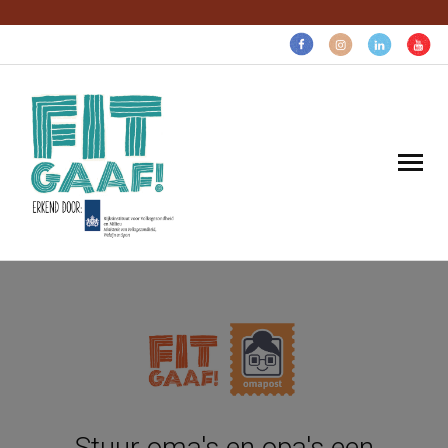
Volg voor gezonde pret:
Home
Gaaf voor…
Gratis gezonds
Over ons
Stuur oma's en opa's een