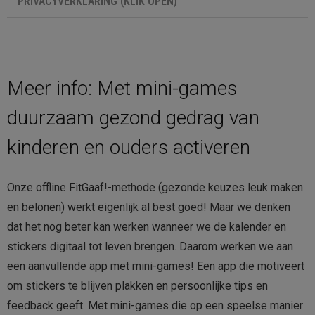
PRIVACYVERKLARING (KLIK OPEN)
In deze privacyverklaring vind je onze gegevens, lees je wat
persoonsgegevens zijn, wat onder verwerking van
persoonsgegevens wordt verstaan, voor welke doeleinden
Meer info: Met mini-games
wij je persoonsgegevens verwerken, wat je rechten zijn, wat
we doen om ervoor te zorgen dat je persoonsgegevens
duurzaam gezond gedrag van
veilig worden verwerkt en hoe lang je persoonsgegevens
bewaard worden. Onze gegevens FitGaaf! Ooster Badstraat
kinderen en ouders activeren
35 9726 CK Groningen Telefoonnummer: 0622470742 KVK-
nummer: 59816112 Website: www.fitgaaf.nl E-mailadres:
Onze offline FitGaaf!-methode (gezonde keuzes leuk maken
tomsteffens@fitgaaf.nl | Persoonsgegevens
en belonen) werkt eigenlijk al best goed! Maar we denken
Persoonsgegevens zijn alle gegevens die informatie geven
dat het nog beter kan werken wanneer we de kalender en
over jou en waarmee je rechtstreeks of indirect
stickers digitaal tot leven brengen. Daarom werken we aan
identificeerbaar bent. | Verwerking persoonsgegevens Onder
een aanvullende app met mini-games! Een app die motiveert
verwerking van persoonsgegevens verstaan we: het
om stickers te blijven plakken en persoonlijke tips en
verzamelen, vastleggen, ordenen, bewaren, bijwerken,
feedback geeft. Met mini-games die op een speelse manier
wijzigen, opvragen, raadplegen, gebruiken, verstrekken door