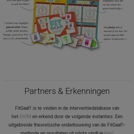
dan worden de persoonsgegevens niet langer bewaard dan
wettelijk voorgeschreven. ©EenvoudigRecht.nl
Partners & Erkenningen
FitGaaf! is te vinden in de interventiedatabase van
het
RIVM
en erkend door de volgende instanties. Een
uitgebreide theoretische onderbouwing van de FitGaaf!-
methode en resultaten uit pilots vindt je
hier!