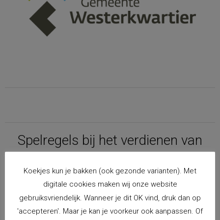
Spelregels bij het verdienen van
beloningen in de FitGaaf!-app
Koekjes kun je bakken (ook gezonde varianten). Met
digitale cookies maken wij onze website
Na het downloaden van de FitGaaf!-app maakt de
gebruiksvriendelijk. Wanneer je dit OK vind, druk dan op
ouder/verzorger een hoofdaccount aan. Onder dit
'accepteren'. Maar je kan je voorkeur ook aanpassen. Of
hoofdaccount kunnen vervolgens voor meerdere kinderen