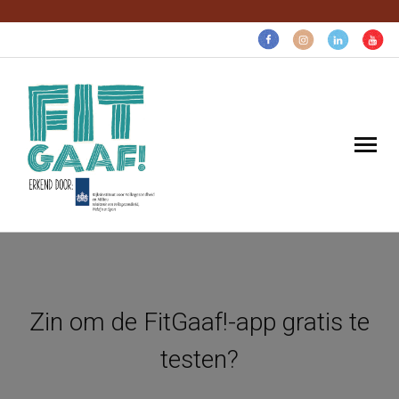
Volg voor gezonde pret:
Home
Gaaf voor…
Zin om de FitGaaf!-app gratis te
Gratis gezonds
testen?
Over ons