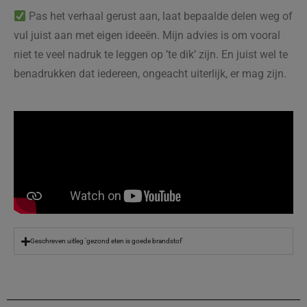
Pas het verhaal gerust aan, laat bepaalde delen weg of
vul juist aan met eigen ideeën. Mijn advies is om vooral
niet te veel nadruk te leggen op ’te dik’ zijn. En juist wel te
benadrukken dat iedereen, ongeacht uiterlijk, er mag zijn.
Geschreven uitleg 'gezond eten is goede brandstof'